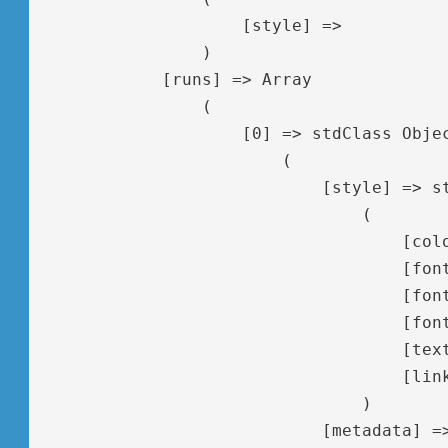
                    [style] => 

                )

            [runs] => Array

                (

                    [0] => stdClass Objec
                        (

                            [style] => st
                                (

                                    [colo
                                    [font
                                    [font
                                    [font
                                    [text
                                    [link
                                )

                            [metadata] =>