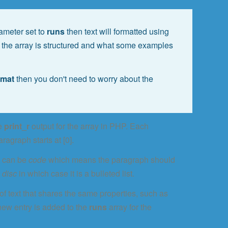
ameter set to
runs
then text will formatted using
how the array is structured and what some examples
rmat
then you don't need to worry about the
he
print_r
output for the array in PHP. Each
ragraph starts at [0].
e can be
code
which means the paragraph should
o
disc
in which case it is a bulleted list.
 of text that shares the same properties, such as
new entry is added to the
runs
array for the