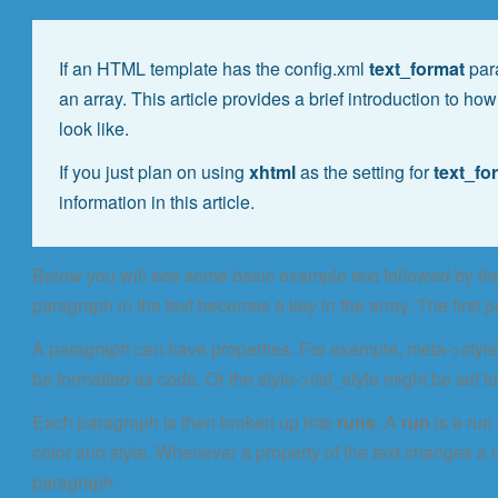
If an HTML template has the config.xml
text_format
par
an array. This article provides a brief introduction to 
look like.
If you just plan on using
xhtml
as the setting for
text_fo
information in this article.
Below you will see some basic example text followed by t
paragraph in the text becomes a key in the array. The first pa
A paragraph can have properties. For example, meta->styl
be formatted as code. Or the style->list_style might be set t
Each paragraph is then broken up into
runs
. A
run
is a run
color and style. Whenever a property of the text changes a 
paragraph.