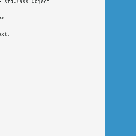
 stdClass Object

> 

xt.
