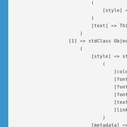
                            (

                                [style] =
                            )

                            [text] => Thi
                        )

                    [1] => stdClass Objec
                        (

                            [style] => st
                                (

                                    [colo
                                    [font
                                    [font
                                    [font
                                    [text
                                    [link
                                )

                            [metadata] =>