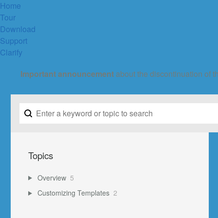
Home
Tour
Download
Support
Clarify
Important announcement
about the discontinuation of t
Topics
Overview
5
Customizing Templates
2