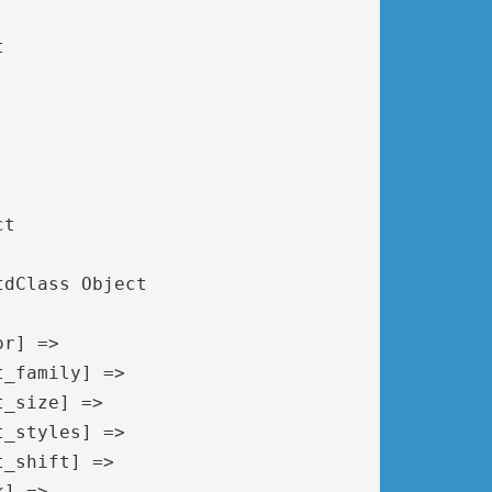


t

dClass Object

r] => 

_family] => 

_size] => 

_styles] => 

_shift] => 

] => 
