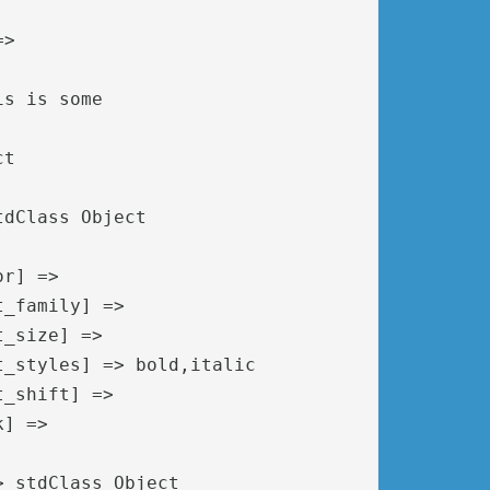
> 

s is some 

t

dClass Object

r] => 

_family] => 

_size] => 

_styles] => bold,italic

_shift] => 

] => 

 stdClass Object
