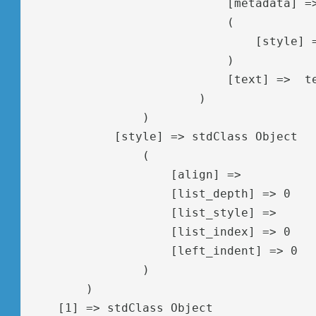
                            [metadata] =>
                            (

                                [style] =
                            )

                            [text] =>  te
                        )

                )

            [style] => stdClass Object

                (

                    [align] => 

                    [list_depth] => 0

                    [list_style] => 

                    [list_index] => 0

                    [left_indent] => 0

                )

        )

    [1] => stdClass Object
