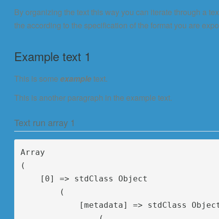
By organizing the text this way you can iterate through a tex
the according to the specification of the format you are expor
Example text 1
This is some
example
text.
This is another paragraph in the example text.
Text run array 1
Array

(

    [0] => stdClass Object

        (

            [metadata] => stdClass Object
                (
