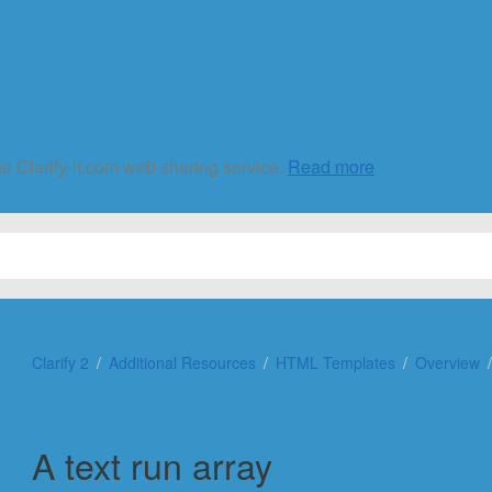
he Clarify-it.com web sharing service.
Read more
Clarify 2
Additional Resources
HTML Templates
Overview
A text run array