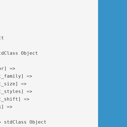
t

dClass Object

r] => 

_family] => 

_size] => 

_styles] => 

_shift] => 

] => 

 stdClass Object
